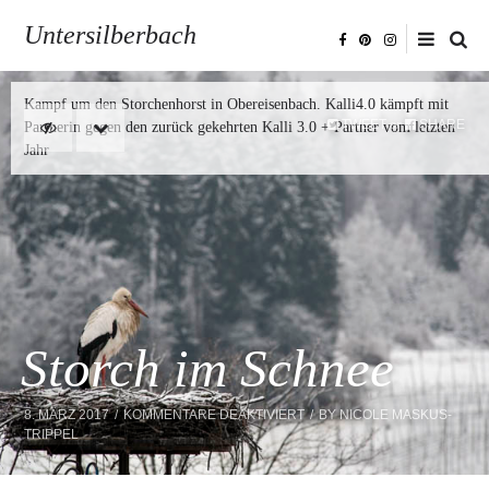
Untersilberbach
Kampf um den Storchenhorst in Obereisenbach. Kalli4.0 kämpft mit
TWEET
SHARE
or
Partnerin gegen den zurück gekehrten Kalli 3.0 + Partner vom letzten
Jahr
Storch im Schnee
FÜR
8. MÄRZ 2017
KOMMENTARE DEAKTIVIERT
BY
NICOLE MASKUS-
STORCH
TRIPPEL
IM
SCHNEE