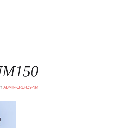
HOME
IMPRESSUM
NM150
Y
ADMIN-ERLFIZ9-NM