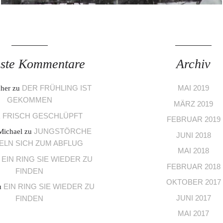
ste Kommentare
Archiv
DER FRÜHLING IST
MAI 2019
cher
zu
GEKOMMEN
MÄRZ 2019
FRISCH GESCHLÜPFT
u
FEBRUAR 2019
JUNGSTÖRCHE
Michael
zu
JUNI 2018
LN SICH ZUM ABFLUG
MAI 2018
EIN RING SIE WIEDER ZU
u
FEBRUAR 2018
FINDEN
OKTOBER 2017
EIN RING SIE WIEDER ZU
u
JUNI 2017
FINDEN
MAI 2017