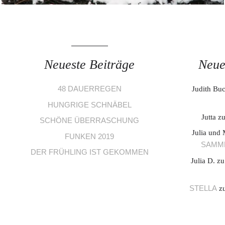
Neueste Beiträge
Neue
48 DAUERREGEN
Judith Bu
HUNGRIGE SCHNÄBEL
Jutta
z
SCHÖNE ÜBERRASCHUNG
Julia und 
FUNKEN 2019
SAMME
DER FRÜHLING IST GEKOMMEN
Julia D.
z
STELLA
z