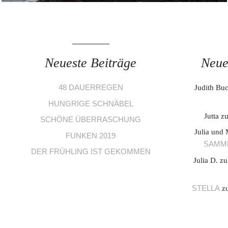
Neueste Beiträge
Neue
48 DAUERREGEN
Judith Bu
HUNGRIGE SCHNÄBEL
Jutta
z
SCHÖNE ÜBERRASCHUNG
Julia und 
FUNKEN 2019
SAMME
DER FRÜHLING IST GEKOMMEN
Julia D.
z
STELLA
z