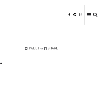
DATENSCHUTZ
HAFTUNGSAUSSCHLUSS
BILDRECHTE
TWEET
or
SHARE
.