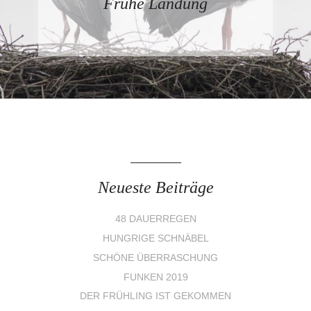
Frühe Landung
Neueste Beiträge
48 DAUERREGEN
HUNGRIGE SCHNÄBEL
SCHÖNE ÜBERRASCHUNG
FUNKEN 2019
DER FRÜHLING IST GEKOMMEN