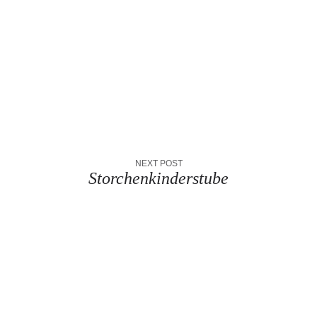
STORCHENHORST
NEXT POST
Storchenkinderstube