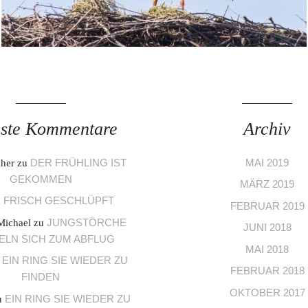
ste Kommentare
Archiv
DER FRÜHLING IST
MAI 2019
cher
zu
GEKOMMEN
MÄRZ 2019
FRISCH GESCHLÜPFT
u
FEBRUAR 2019
JUNGSTÖRCHE
Michael
zu
JUNI 2018
LN SICH ZUM ABFLUG
MAI 2018
EIN RING SIE WIEDER ZU
u
FEBRUAR 2018
FINDEN
OKTOBER 2017
EIN RING SIE WIEDER ZU
u