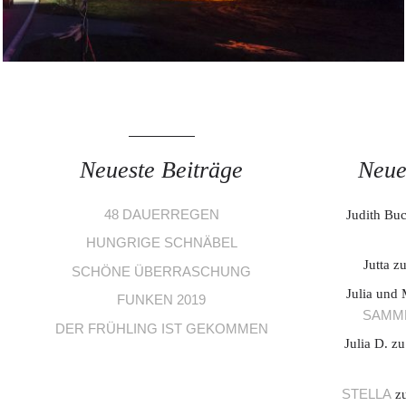
Neueste Beiträge
Neue
48 DAUERREGEN
Judith Bu
HUNGRIGE SCHNÄBEL
Jutta
z
SCHÖNE ÜBERRASCHUNG
Julia und 
FUNKEN 2019
SAMME
DER FRÜHLING IST GEKOMMEN
Julia D.
z
STELLA
z